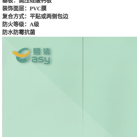
基板：高压硅酸钙板
装饰面层：PVC膜
复合方式：平贴或两侧包边
防火等级：A级
防水防霉抗菌