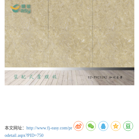
本文网址：
http://www.fj-easy.com/pr
odetail.aspx?PID=750