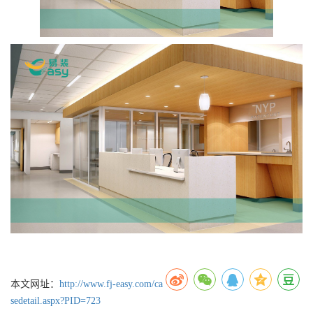
本文网址：
http://www.fj-easy.com/ca
sedetail.aspx?PID=723